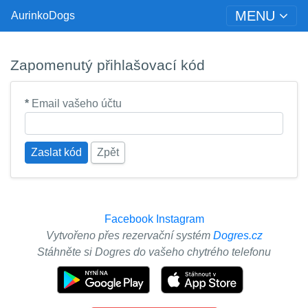
MENU
AurinkoDogs
Zapomenutý přihlašovací kód
*
Email vašeho účtu
Zaslat kód
Zpět
Facebook
Instagram
Vytvořeno přes rezervační systém
Dogres.cz
Stáhněte si Dogres do vašeho chytrého telefonu